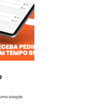
o
 uma solução