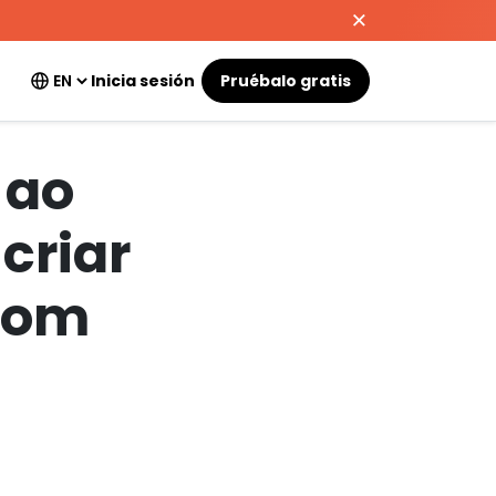
Inicia sesión
Pruébalo gratis
 ao
criar
 com