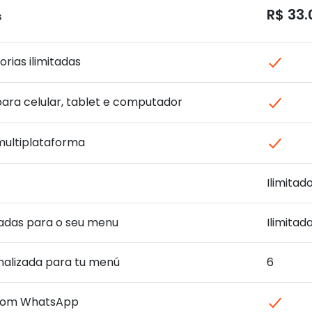
R$ 33.
s
rias ilimitadas
para celular, tablet e computador
multiplataforma
Ilimitad
adas para o seu menu
Ilimitad
nalizada para tu menú
6
 com WhatsApp