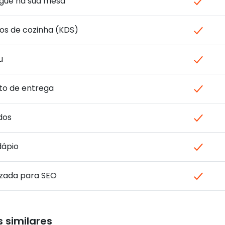
gue na sua mesa
os de cozinha (KDS)
u
o de entrega
dos
dápio
izada para SEO
 similares