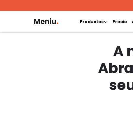
Meniu
.
Productos
Precio
A 
Abra
seu