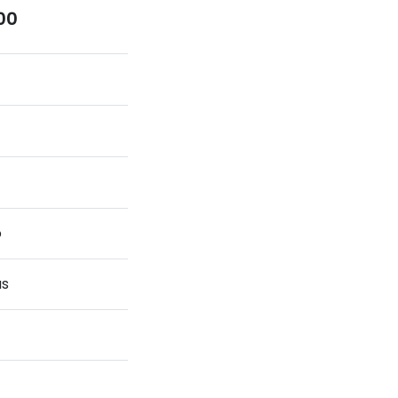
00
o
as