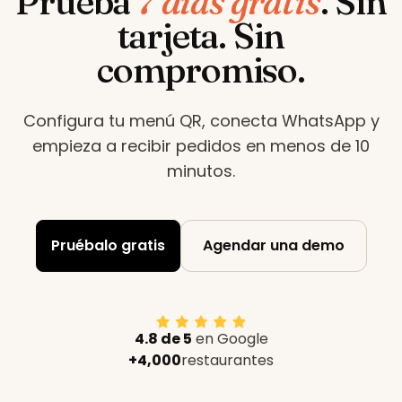
Prueba
7 días gratis
.
Sin
tarjeta. Sin
compromiso.
Configura tu menú QR, conecta WhatsApp y
empieza a recibir pedidos en menos de 10
minutos
.
Pruébalo gratis
Agendar una demo
4.8 de 5
en Google
+4,000
restaurantes