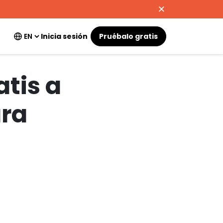
Inicia sesión
Pruébalo gratis
atis a
ara