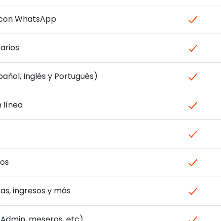
a con WhatsApp
arios
pañol, Inglés y Portugués)
 línea
os
as, ingresos y más
 (Admin, meseros, etc)