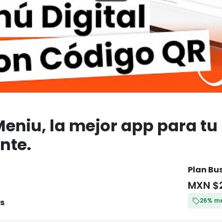
eniu, la mejor app para tu
nte.
Plan Bu
MXN $
26% me
s