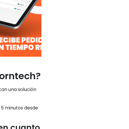
Corntech?
can una solución
e 5 minutos desde
en cuanto