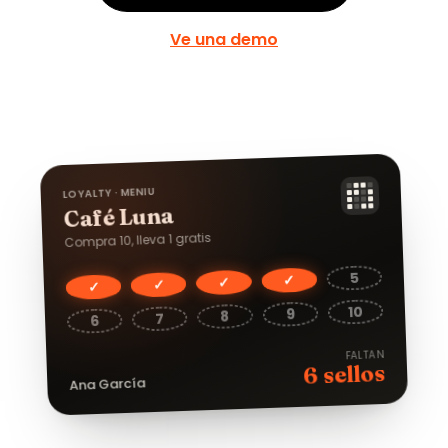
Ve una demo
LOYALTY · MENIU
Café Luna
Compra 10, lleva 1 gratis
5
✓
✓
✓
✓
10
9
8
7
6
FALTAN
sellos
6
Ana García