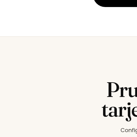
Pr
tarj
Confi