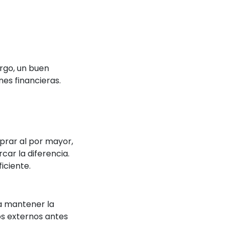
argo, un buen
es financieras.
mprar al por mayor,
ar la diferencia.
iciente.
ra mantener la
s externos antes