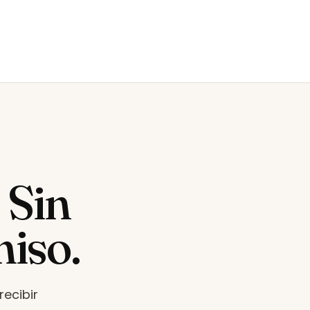
.
Sin
miso.
ecibir