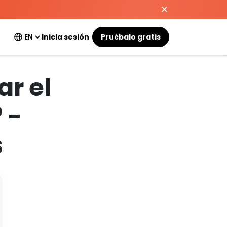
Inicia sesión
Pruébalo gratis
ar el
 -
s