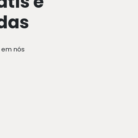
tis e
das
 em nós