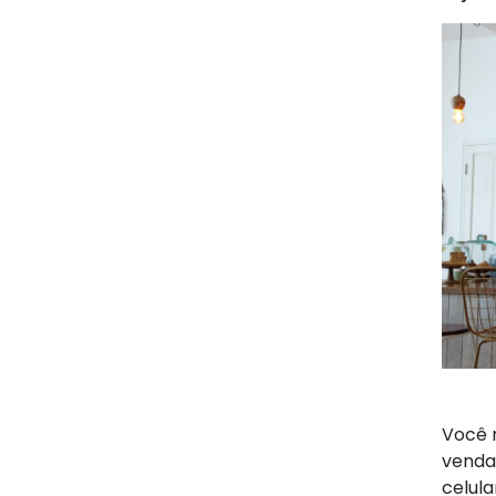
Você 
vendas
celula