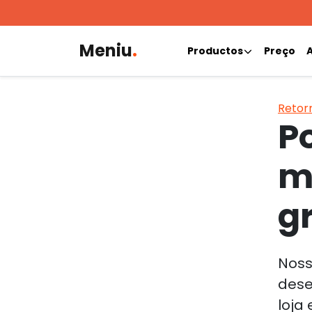
Meniu
.
Productos
Preço
A
Retor
P
m
g
Noss
dese
loja