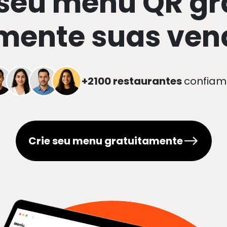
 seu menu QR grá
mente suas ven
+2100 restaurantes
confiam
Crie seu menu gratuitamente