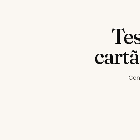
Tes
cart
Con