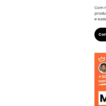
Com n
produt
e suas
Com