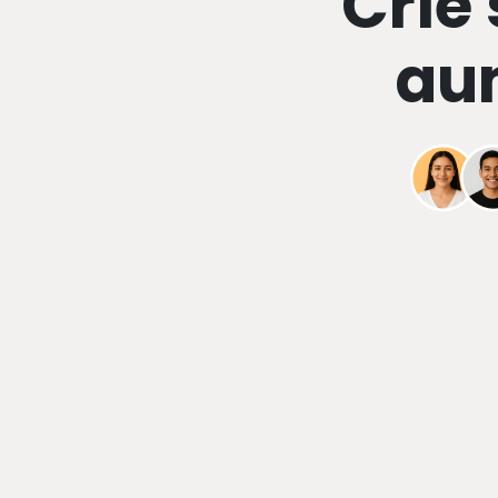
Crie
au