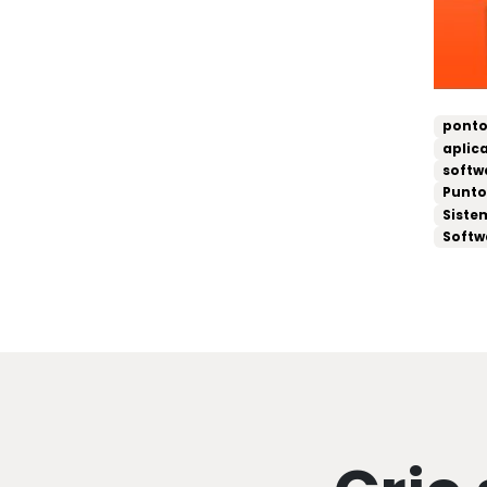
ponto
aplic
softw
Punto
Siste
Softw