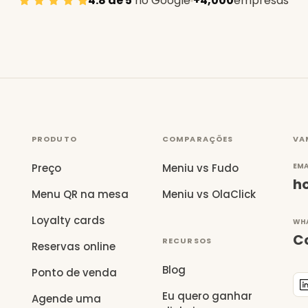
4.8 de 5
no Google
+4,000
empresas
PRODUTO
COMPARAÇÕES
VA
Preço
Meniu vs Fudo
EMA
h
Menu QR na mesa
Meniu vs OlaClick
Loyalty cards
WH
C
RECURSOS
Reservas online
Blog
Ponto de venda
Eu quero ganhar
Agende uma