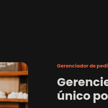
Gerenciador de ped
Gerenci
único p