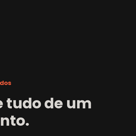
idos
e tudo de um
onto
.