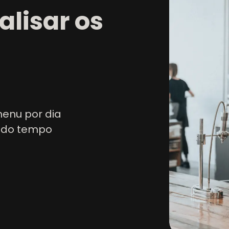
lisar os
menu por dia
o do tempo