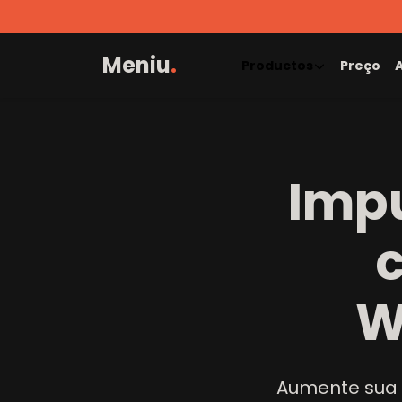
Meniu
.
Productos
Preço
A
Impu
W
Aumente sua 