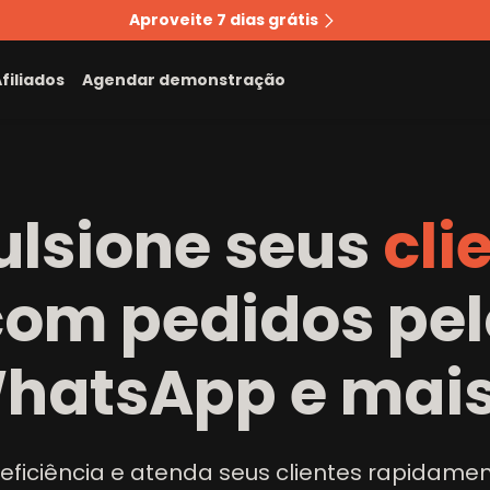
Aproveite 7 dias grátis
filiados
Agendar demonstração
lsione seus
c
l
i
com pedidos pel
hatsApp e mai
eficiência e atenda seus clientes rapidame