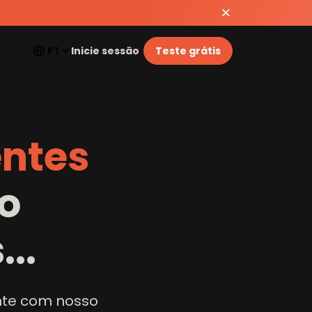
Inicie sessão
Teste grátis
e
n
t
e
s
o
s
...
nte com nosso