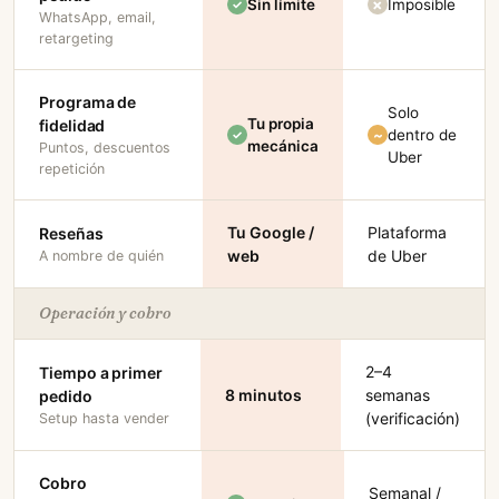
Sin límite
Imposible
WhatsApp, email,
retargeting
Programa de
Solo
Tu propia
fidelidad
dentro de
mecánica
Puntos, descuentos
Uber
repetición
Tu Google /
Plataforma
Reseñas
web
de Uber
A nombre de quién
Operación y cobro
2–4
Tiempo a primer
8 minutos
semanas
pedido
(verificación)
Setup hasta vender
Cobro
Semanal /