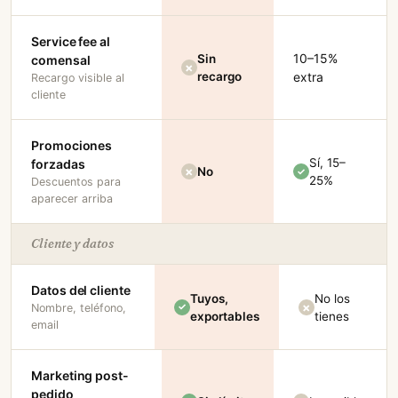
Service fee al
10–15%
Sin
comensal
recargo
extra
Recargo visible al
cliente
Promociones
Sí, 15–
forzadas
No
25%
Descuentos para
aparecer arriba
Cliente y datos
Datos del cliente
Tuyos,
No los
Nombre, teléfono,
exportables
tienes
email
Marketing post-
pedido