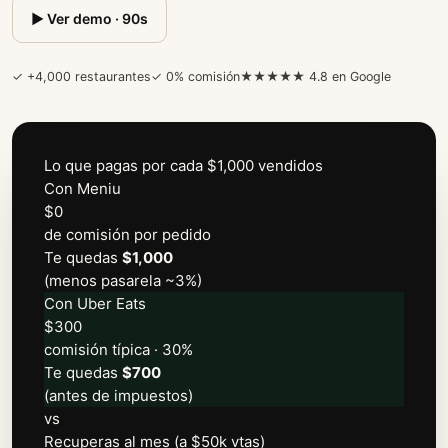
▶ Ver demo · 90s
✓ +4,000 restaurantes
✓ 0% comisión
★★★★★ 4.8 en Google
Lo que pagas por cada $1,000 vendidos
Con Meniu
$
0
de comisión por pedido
Te quedas
$1,000
(menos pasarela ~3%)
Con Uber Eats
$
300
comisión típica · 30%
Te quedas
$700
(antes de impuestos)
vs
Recuperas al mes (a $50k vtas)