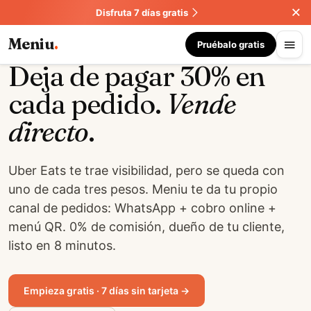
Disfruta 7 días gratis
M
vs
U
Comparativa · 2026 · LATAM
Meniu
.
Pruébalo gratis
Deja de pagar
30%
en
cada pedido.
Vende
directo
.
Uber Eats te trae visibilidad, pero se queda con
uno de cada tres pesos. Meniu te da tu propio
canal de pedidos: WhatsApp + cobro online +
menú QR. 0% de comisión, dueño de tu cliente,
listo en 8 minutos.
Empieza gratis · 7 días sin tarjeta →