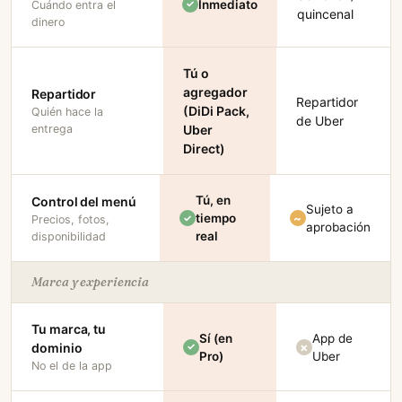
Inmediato
Cuándo entra el
quincenal
dinero
Tú o
agregador
Repartidor
Repartidor
(DiDi Pack,
Quién hace la
de Uber
entrega
Uber
Direct)
Tú, en
Control del menú
Sujeto a
tiempo
Precios, fotos,
aprobación
real
disponibilidad
Marca y experiencia
Tu marca, tu
Sí (en
App de
dominio
Pro)
Uber
No el de la app