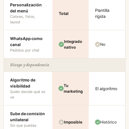
Personalización
Plantilla
del menú
Total
rígida
Colores, fotos,
layout
WhatsApp como
Integrado
No
canal
nativo
Pedidos por chat
Riesgo y dependencia
Algoritmo de
Tu
visibilidad
El algoritmo
marketing
Quién decide qué se
ve
Sube de comisión
unilateral
Imposible
Histórico
Sin que puedas