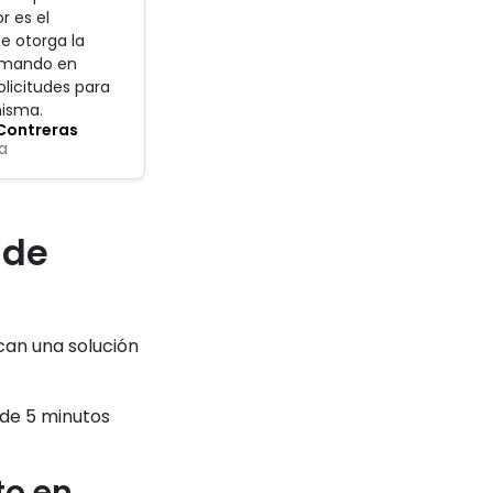
or es el
e otorga la
omando en
olicitudes para
misma
.
Contreras
a
ide
can una solución
 de 5 minutos
to en