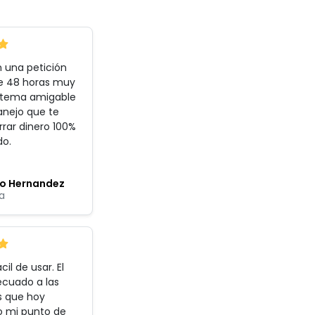
 una petición
e 48 horas muy
istema amigable
anejo que te
rar dinero 100%
do
.
co Hernandez
a
cil de usar. El
ecuado a las
s que hoy
o mi punto de