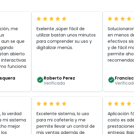
ación, me
Exelente ,súper fácil de
Solucionaron
us
utilizar bastan unos minutos
en menos d
, aun se que
para comprender su uso y
efectivos s
regando
digitalizar menús
.
y de fácil m
stan abierto
permite ahor
 interactivas
recomenda
omo funciona
osquera
Roberto Perez
Francis
Verificada
Verificad
, la verdad
Excelente sistema, lo uso
Aplicación fá
es mi sistema
para mi cafetería y me
costo es ad
ucho mejor
permite llevar un control de
prestacione
 los
mis ventas además de
entrega. Baj