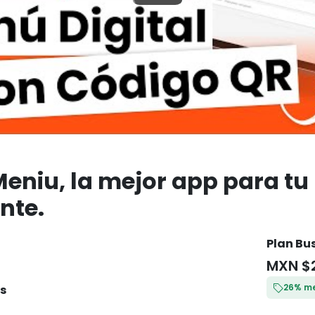
eniu, la mejor app para tu
nte.
Plan Bu
MXN $
26% me
s