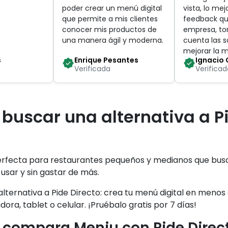
poder crear un menú digital
vista, lo mej
que permite a mis clientes
feedback qu
conocer mis productos de
empresa, t
una manera ágil y moderna
.
cuenta las s
mejorar la 
s
Enrique Pesantes
Ignacio 
Verificada
Verificad
 buscar una alternativa a P
erfecta para restaurantes pequeños y medianos que bus
 usar y sin gastar de más.
alternativa a Pide Directo: crea tu menú digital en menos
ra, tablet o celular. ¡Pruébalo gratis por 7 días!
compara Meniu con Pide Direc