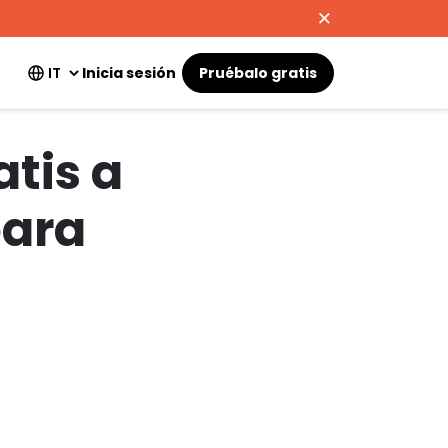
Inicia sesión
Pruébalo gratis
atis a
para