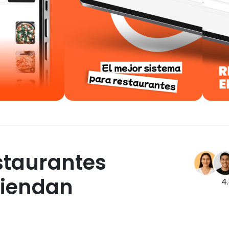
staurantes
iendan
4