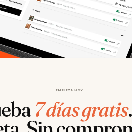
EMPIEZA HOY
ueba
7 días gratis
eta. Sin compro