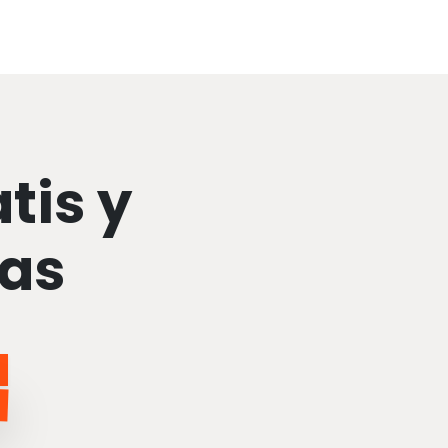
tis y
tas