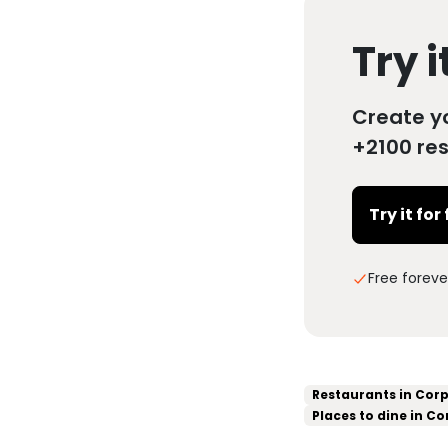
Try i
Create y
+2100 res
Try it for
Free foreve
Restaurants in Corp
Places to dine in Co