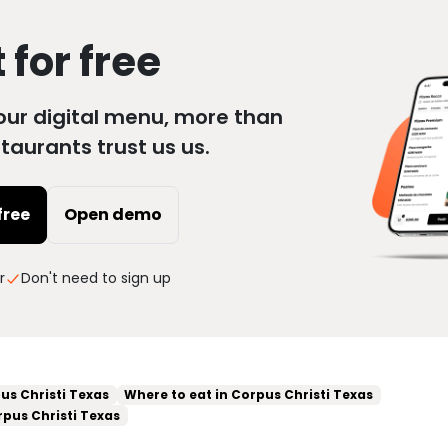
t for free
our digital menu, more than
taurants trust us us.
 free
Open demo
r
Don't need to sign up
us Christi Texas
Where to eat in Corpus Christi Texas
rpus Christi Texas