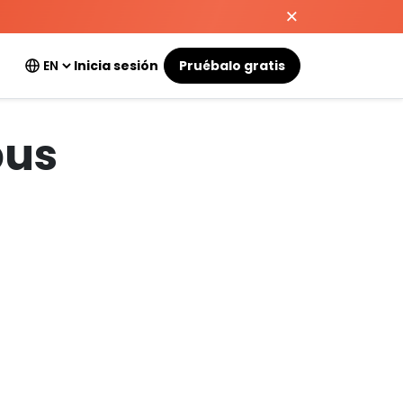
Inicia sesión
Pruébalo gratis
pus