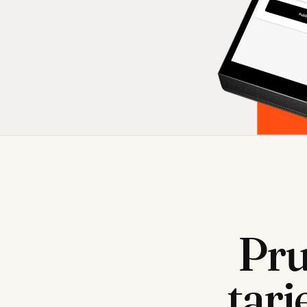
Pr
tarj