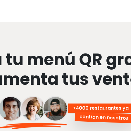
 tu menú QR gra
menta tus ven
+
4000 restaurantes ya
confían en nosotros