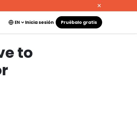
Inicia sesión
Pruébalo gratis
ve to
r