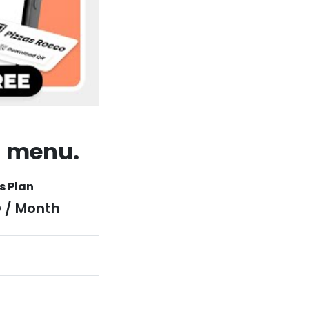
l menu.
s Plan
 / Month