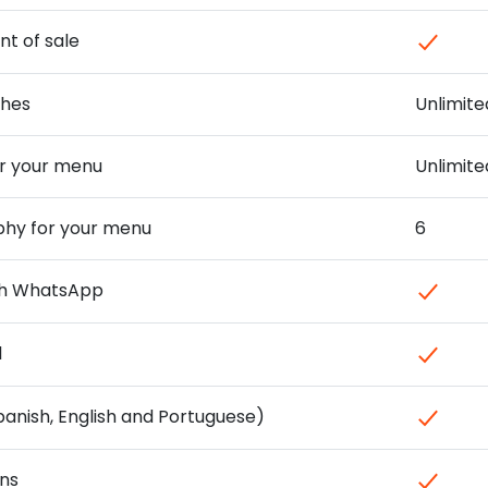
nt of sale
ches
Unlimite
or your menu
Unlimite
hy for your menu
6
ith WhatsApp
l
panish, English and Portuguese)
ons