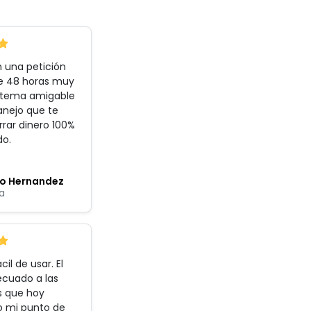
 una petición
e 48 horas muy
istema amigable
anejo que te
rar dinero 100%
do
.
co Hernandez
a
cil de usar. El
ecuado a las
s que hoy
o mi punto de