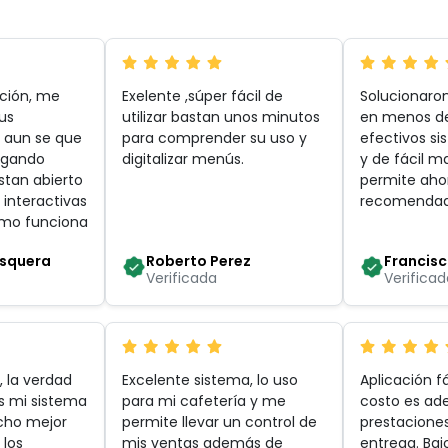
ación, me
Exelente ,súper fácil de
Solucionaron
us
utilizar bastan unos minutos
en menos d
, aun se que
para comprender su uso y
efectivos s
regando
digitalizar menús
.
y de fácil m
stan abierto
permite ahor
 interactivas
recomenda
omo funciona
osquera
Roberto Perez
Francis
Verificada
Verificad
, la verdad
Excelente sistema, lo uso
Aplicación fá
es mi sistema
para mi cafetería y me
costo es ad
ucho mejor
permite llevar un control de
prestacione
 los
mis ventas además de
entrega. Baj