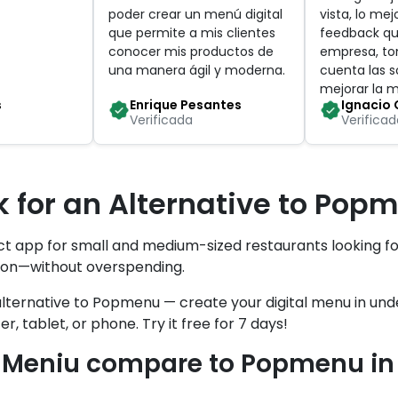
poder crear un menú digital
vista, lo mej
que permite a mis clientes
feedback qu
conocer mis productos de
empresa, t
una manera ágil y moderna
.
cuenta las s
mejorar la 
s
Enrique Pesantes
Ignacio 
Verificada
Verificad
 for an Alternative to Pop
ect app for small and medium-sized restaurants looking f
ion—without overspending.
alternative to Popmenu — create your digital menu in unde
, tablet, or phone. Try it free for 7 days!
Meniu compare to Popmenu in 