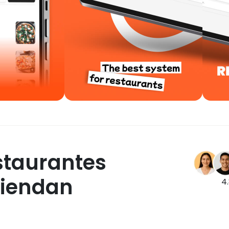
staurantes
iendan
4