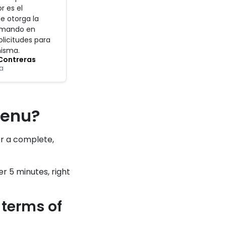
or es el
e otorga la
omando en
olicitudes para
misma
.
Contreras
a
menu?
or a complete,
r 5 minutes, right
terms of