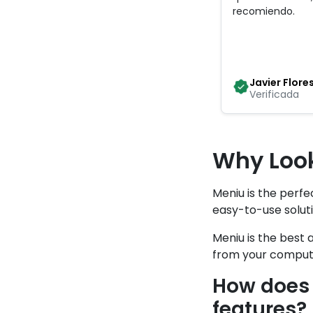
recomiendo
.
Javier Flore
Verificada
Why Look
Meniu is the perf
easy-to-use solut
Meniu is the best 
from your computer
How does 
features?