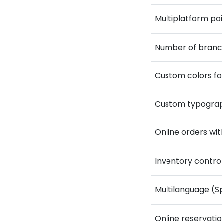
Multiplatform poi
Number of bran
Custom colors f
Custom typograp
Online orders w
Inventory contro
Multilanguage (S
Online reservati