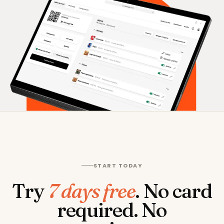
START TODAY
Try
7 days free
.
No card
required. No