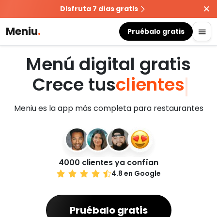
Disfruta 7 días gratis
Meniu
.
Pruébalo gratis
Menú digital gratis
Crece tus
c
l
i
e
n
t
e
s
Meniu es la app más completa para restaurantes
4000
clientes ya confían
4.8
en Google
Pruébalo gratis