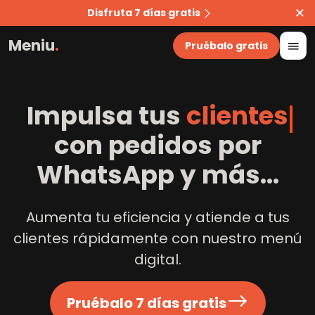
Disfruta 7 días gratis
Meniu
.
Pruébalo gratis
Impulsa tus
c
l
i
e
n
t
e
s
con pedidos por
WhatsApp y más
...
Aumenta tu eficiencia y atiende a tus
clientes rápidamente con nuestro menú
digital
.
Pruébalo 7 días gratis